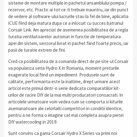
sisteme de montare multiple in pachetul ansamblului pompa /
rezervor, etc. Practic ai tot ce-ti trebuie inauntru, iar din punct
de vedere al software-ului lucrurile stau la fel de bine, aplicatia
iCUE fiind deja matura dupa ce a inlocuit cu succes batranul
Corsair Link. Am apreciat de asemenea posibilitatea de a regla
turatia ventilatoarelor automat in functie de temperatura
apei din sistem, senzorul livrat in pachet fiind foarte precis, iar
pasii de turatie extrem de fini.
Cred ca posibilitatea de a comanda direct de pe site-ul Corsair
va populariza seria Hydro X in Romania, moment preturile
exagerate local fiind un impediment. Produsele sunt de
calitate, performanta este la inaltime, drept urmare acest
articol este primul dintr-o serie dedicata comparatiilor kit-
urilor de racire DIY de la mai multi producatori consacrati. In
articolele urmatoare vom vedea cum se comporta si kiturile
asemanatoare ale celorlalti competitori in conditii identice,
pentru a ne forma o imagine cat mai completa asupra pietei
DIY watercooling in 2019.
Sunt convins ca gama Corsair Hydro X Series va primi noi