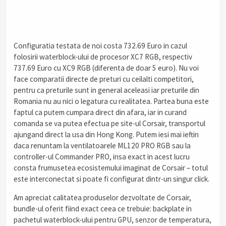
Configuratia testata de noi costa 732.69 Euro in cazul
folosirii waterblock-ului de procesor XC7 RGB, respectiv
737.69 Euro cu XC9 RGB (diferenta de doar 5 euro). Nu voi
face comparatii directe de preturi cu ceilalti competitori,
pentru ca preturile sunt in general aceleasi iar preturile din
Romania nu au nici o legatura cu realitatea. Partea buna este
faptul ca putem cumpara direct din afara, iar in curand
comanda se va putea efectua pe site-ul Corsair, transportul
ajungand direct la usa din Hong Kong. Putem iesi mai ieftin
daca renuntam la ventilatoarele ML120 PRO RGB sau la
controller-ul Commander PRO, insa exact in acest lucru
consta frumusetea ecosistemului imaginat de Corsair – totul
este interconectat si poate fi configurat dintr-un singur click.
Am apreciat calitatea produselor dezvoltate de Corsair,
bundle-ul oferit fiind exact ceea ce trebuie: backplate in
pachetul waterblock-ului pentru GPU, senzor de temperatura,