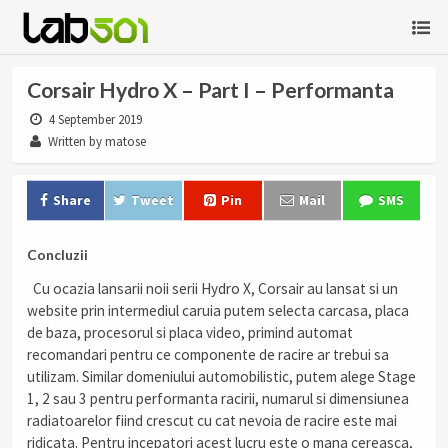
Corsair Hydro X – Part I – Performanta
4 September 2019
Written by matose
Share
Tweet
Pin
Mail
SMS
Concluzii
Cu ocazia lansarii noii serii Hydro X, Corsair au lansat si un
website prin intermediul caruia putem selecta carcasa, placa
de baza, procesorul si placa video, primind automat
recomandari pentru ce componente de racire ar trebui sa
utilizam. Similar domeniului automobilistic, putem alege Stage
1, 2 sau 3 pentru performanta racirii, numarul si dimensiunea
radiatoarelor fiind crescut cu cat nevoia de racire este mai
ridicata. Pentru incepatori acest lucru este o mana cereasca,