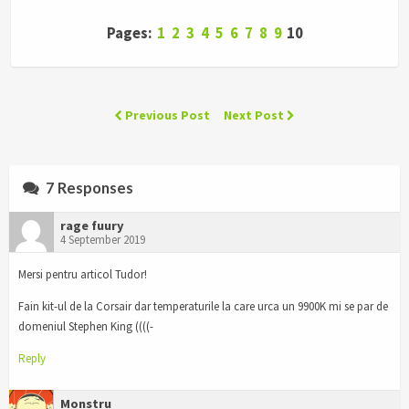
Pages:
1
2
3
4
5
6
7
8
9
10
Previous Post
Next Post
7 Responses
rage fuury
4 September 2019
Mersi pentru articol Tudor!
Fain kit-ul de la Corsair dar temperaturile la care urca un 9900K mi se par de
domeniul Stephen King ((((-
Reply
Monstru