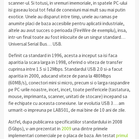
scanner-ul. Si totusi, in vremuri imemoriale, in spatele PC-ului
isi gaseau locul tot felul de conexiuni mai mult sau mai putin
exotice. Unele au disparut intre timp, unele au ramas pe
anumite placi de baza accesibile pentru aplicatii industriale,
altele au avut succes o perioada (FireWire de exemplu), insa,
intr-un final toate au fost inlocuite de un singur standard…
Universal Serial Bus… USB.
Definit ca standard in 1996, acesta a inceput sa isi faca
aparitia la scara larga in 1998, oferind o viteza de transfer
cuprinsa intre 1.5 si 12Mbps. Standardul USB 2.0 si-a facut
aparitia in 2000, aducand viteze de pana la 480Mbps
(60MB/s), conectori mini si micro, precum si o larga raspandire
pe PC-urile noastre, incet, incet, toate perifericele (tastatura,
mouse, imprimanta, scanner, unitati de stocare) incepand sa
fie echipate cu aceasta conexiune. Iar evolutia USB 3… am
urmarit-o impreuna pe LAB501, de mai bine de 10 ani de zile.
Astfel, dupa publicarea specificatiilor standardului in 2008
(5Gbps), v-am prezentat in
2009
una dintre primele
implementari comerciale pe o placa de baza. Am testat
primul