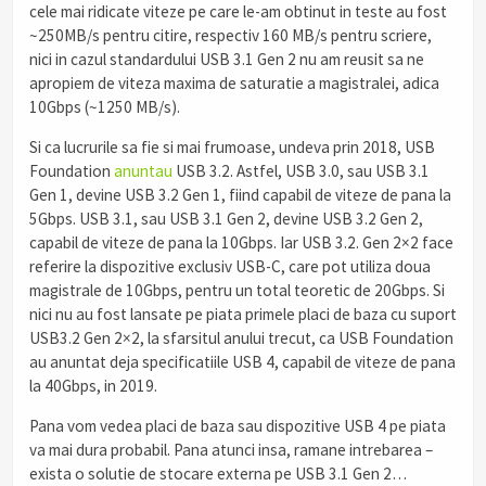
cele mai ridicate viteze pe care le-am obtinut in teste au fost
~250MB/s pentru citire, respectiv 160 MB/s pentru scriere,
nici in cazul standardului USB 3.1 Gen 2 nu am reusit sa ne
apropiem de viteza maxima de saturatie a magistralei, adica
10Gbps (~1250 MB/s).
Si ca lucrurile sa fie si mai frumoase, undeva prin 2018, USB
Foundation
anuntau
USB 3.2. Astfel, USB 3.0, sau USB 3.1
Gen 1, devine USB 3.2 Gen 1, fiind capabil de viteze de pana la
5Gbps. USB 3.1, sau USB 3.1 Gen 2, devine USB 3.2 Gen 2,
capabil de viteze de pana la 10Gbps. Iar USB 3.2. Gen 2×2 face
referire la dispozitive exclusiv USB-C, care pot utiliza doua
magistrale de 10Gbps, pentru un total teoretic de 20Gbps. Si
nici nu au fost lansate pe piata primele placi de baza cu suport
USB3.2 Gen 2×2, la sfarsitul anului trecut, ca USB Foundation
au anuntat deja specificatiile USB 4, capabil de viteze de pana
la 40Gbps, in 2019.
Pana vom vedea placi de baza sau dispozitive USB 4 pe piata
va mai dura probabil. Pana atunci insa, ramane intrebarea –
exista o solutie de stocare externa pe USB 3.1 Gen 2…