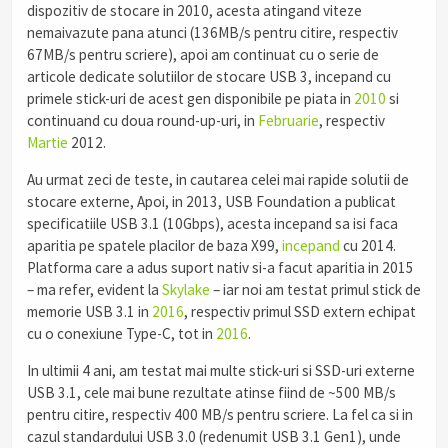
dispozitiv de stocare in 2010, acesta atingand viteze
nemaivazute pana atunci (136MB/s pentru citire, respectiv
67MB/s pentru scriere), apoi am continuat cu o serie de
articole dedicate solutiilor de stocare USB 3, incepand cu
primele stick-uri de acest gen disponibile pe piata in
2010
si
continuand cu doua round-up-uri, in
Februarie
, respectiv
Martie
2012.
Au urmat zeci de teste, in cautarea celei mai rapide solutii de
stocare externe, Apoi, in 2013, USB Foundation a publicat
specificatiile USB 3.1 (10Gbps), acesta incepand sa isi faca
aparitia pe spatele placilor de baza X99,
incepand
cu 2014.
Platforma care a adus suport nativ si-a facut aparitia in 2015
– ma refer, evident la
Skylake
– iar noi am testat primul stick de
memorie USB 3.1 in
2016
, respectiv primul SSD extern echipat
cu o conexiune Type-C, tot in
2016
.
In ultimii 4 ani, am testat mai multe stick-uri si SSD-uri externe
USB 3.1, cele mai bune rezultate atinse fiind de ~500 MB/s
pentru citire, respectiv 400 MB/s pentru scriere. La fel ca si in
cazul standardului USB 3.0 (redenumit USB 3.1 Gen1), unde