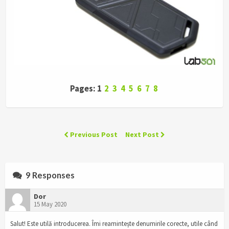
Pages: 1
2
3
4
5
6
7
8
Previous Post
Next Post
9 Responses
Dor
15 May 2020
Salut! Este utilă introducerea. Îmi reamintește denumirile corecte, utile când