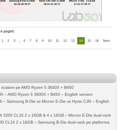
e pagini:
1
2
3
...
6
7
8
9
10
11
12
13
14
15
16
Next
e scalare pe AMD Ryzen 5 3600X + B450
II – AMD Ryzen 5 3600X + B450 – English version
I – Samsung B-Die vs Micron E-Die vs Hynix CJR – English
DR4 3200 CL16 2 x 16GB & 4 x 16GB – Micron E-Die dual-rank
00 CL14 2 x 16GB – Samsung B-Die dual-rank pe platforma