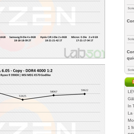
Scri
Com
Scri
Com
qui
Scri
LEV
Găl
In 
La 
Mo
1 M