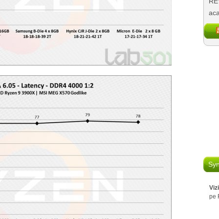
REV
aca
Syn
Viz
pe 