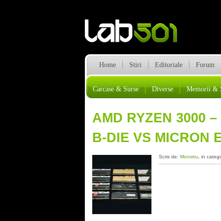
Home
Stiri
Editoriale
Forum
Carcase & Surse
Diverse
Memorii & 
AMD RYZEN 3000 –
B-DIE VS MICRON E
Scris de:
Monstru
, in categ