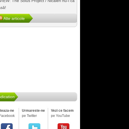
IEW: The Solus Project / Nicăieri nu-i ca
să!
Alte articole
dication
iteaza-ne
Urmareste-ne
Vezi ce facem
Facebook
pe Twitter
pe YouTube