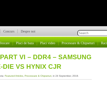
Concurs
Despre noi
Stocare
Placi de baza
Placi video
Procesoare & Chipseturi
Raci
 PART VI – DDR4 – SAMSUNG
-DIE VS HYNIX CJR
oria:
Featured Articles
,
Procesoare & Chipseturi
, in 24 September, 2019.