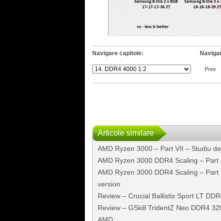
Navigare capitole:
Navigar
Prev
Articole similare
AMD Ryzen 3000 – Part VII – Studiu d
AMD Ryzen 3000 DDR4 Scaling – Part I
AMD Ryzen 3000 DDR4 Scaling – Part I
version
Review – Crucial Ballistix Sport LT D
Review – GSkill TridentZ Neo DDR4 32
AMD