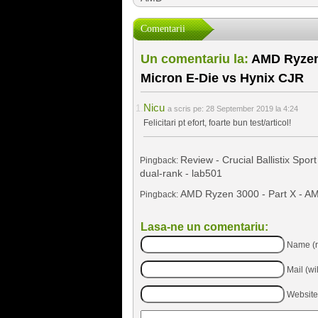
Comentarii
Un comentariu la:
AMD Ryzen 
Micron E-Die vs Hynix CJR
Nicu
a scris pe:
28 September 2019 la 4:24
Felicitari pt efort, foarte bun test/articol!
Review - Crucial Ballistix Sp
Pingback:
dual-rank - lab501
AMD Ryzen 3000 - Part X - A
Pingback:
Lasa-ne un comentariu:
Name (r
Mail (wi
Website