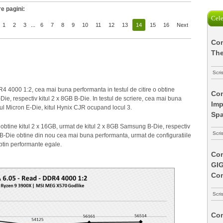
e pagini:
Cele
1
2
3
...
6
7
8
9
10
11
12
13
14
15
16
Next
Com
The
Scri
4 4000 1:2, cea mai buna performanta in testul de citire o obtine
Com
Die, respectiv kitul 2 x 8GB B-Die. In testul de scriere, cea mai buna
Imp
tul Micron E-Die, kitul Hynix CJR ocupand locul 3.
Spa
 obtine kitul 2 x 16GB, urmat de kitul 2 x 8GB Samsung B-Die, respectiv
Scri
B B-Die obtine din nou cea mai buna performanta, urmat de configuratiile
btin performante egale.
Com
GI
Co
Scri
Com