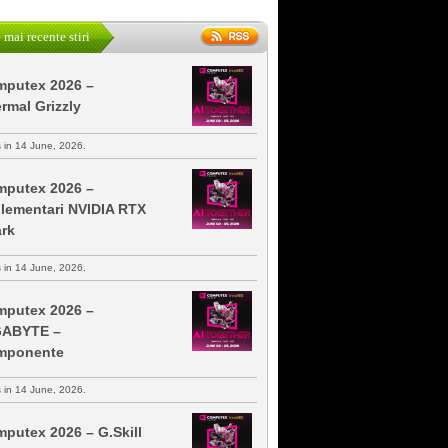
 mai recente stiri
putex 2026 –
rmal Grizzly
s in 14 June, 2026.
putex 2026 –
lementari NVIDIA RTX
rk
s in 14 June, 2026.
putex 2026 –
GABYTE –
mponente
s in 14 June, 2026.
putex 2026 – G.Skill