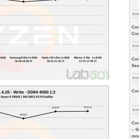
Scri
Com
Co
Scri
Com
Sea
Scri
Com
Scri
Com
– S
mon