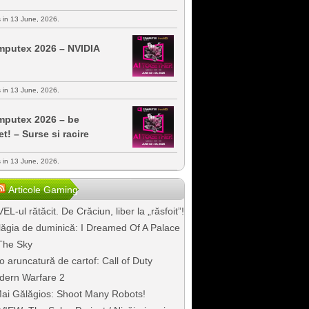
s in 13 June, 2026.
putex 2026 – NVIDIA
s in 13 June, 2026.
putex 2026 – be
et! – Surse si racire
s in 13 June, 2026.
Articole Gaming
EL-ul rătăcit. De Crăciun, liber la „răsfoit”!
ăgia de duminică: I Dreamed Of A Palace
The Sky
o aruncatură de cartof: Call of Duty
dern Warfare 2
ai Gălăgios: Shoot Many Robots!