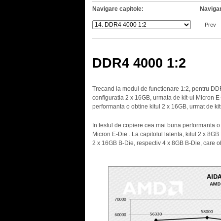
Navigare capitole:
Navigar
Prev
DDR4 4000 1:2
Trecand la modul de functionare 1:2, pentru DDR
configuratia 2 x 16GB, urmata de kit-ul Micron E-
performanta o obtine kitul 2 x 16GB, urmat de ki
In testul de copiere cea mai buna performanta o
Micron E-Die . La capitolul latenta, kitul 2 x 8G
2 x 16GB B-Die, respectiv 4 x 8GB B-Die, care o